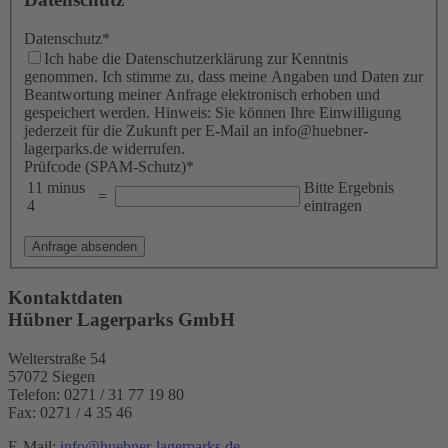
Datenschutz
*
Ich habe die Datenschutzerklärung zur Kenntnis
genommen. Ich stimme zu, dass meine Angaben und Daten zur
Beantwortung meiner Anfrage elektronisch erhoben und
gespeichert werden. Hinweis: Sie können Ihre Einwilligung
jederzeit für die Zukunft per E-Mail an info@huebner-
lagerparks.de widerrufen.
Prüfcode (SPAM-Schutz)
*
11 minus
Bitte Ergebnis
=
4
eintragen
Anfrage absenden
Kontaktdaten
Hübner Lagerparks GmbH
Welterstraße 54
57072 Siegen
Telefon:
0271 / 31 77 19 80
Fax:
0271 / 4 35 46
E-Mail:
info
@
huebner-lagerparks
.
de