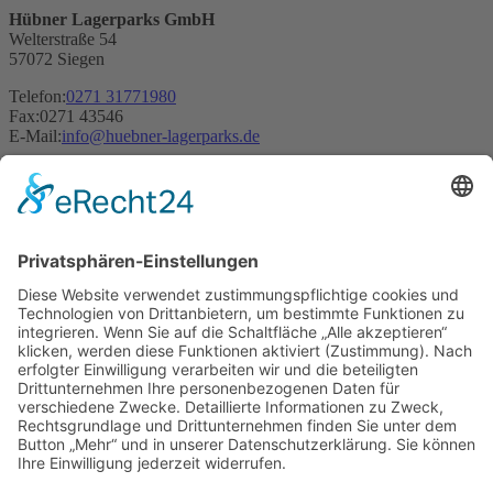
Hübner Lagerparks GmbH
Welterstraße 54
57072 Siegen
Telefon:
0271 31771980
Fax:
0271 43546
E-Mail:
info
@
huebner-lagerparks
.
de
Öffnungszeiten: 09:00 Uhr bis 14.00 Uhr Mo. bis Fr.
Leistungen
Werkstatt mieten
Unterstellplatz Wohnmobil mieten
Garage Oldtimer mieten
Produktionsflächen mieten
Lagerkapazitäten mieten
Zwischenlager mieten
Musik-Proberaum mieten
Lagerraum-Lagerbox mieten
Standorte
Herborn / Sinn I & II
Wilnsdorf / Rudersdorf
Wutha / Farnroda