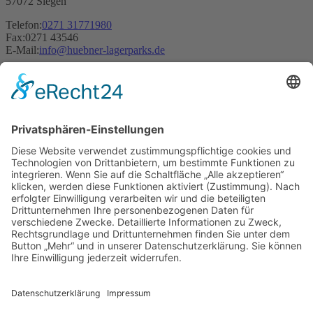
57072 Siegen
Telefon:
0271 31771980
Fax:
0271 43546
E-Mail:
info
@
huebner-lagerparks
.
de
Öffnungszeiten: 09:00 Uhr bis 14.00 Uhr Mo. bis Fr.
Leistungen
Werkstatt mieten
Unterstellplatz Wohnmobil mieten
Garage Oldtimer mieten
Produktionsflächen mieten
Lagerkapazitäten mieten
Zwischenlager mieten
Musik-Proberaum mieten
Lagerraum-Lagerbox mieten
Standorte
Herborn / Sinn I & II
Wilnsdorf / Rudersdorf
Wutha / Farnroda
Netphen
Kreuztal / Kredenbach
Siegen / Trupbach