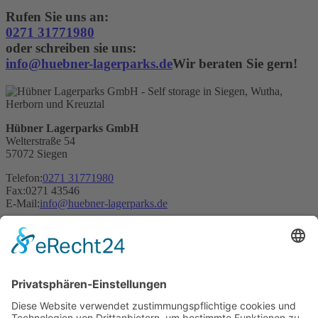
Rufen Sie uns an:
0271 31771980
oder schreiben sie uns:
info
@
huebner-lagerparks
.
de
Wir beraten Sie gern!
Hübner Lagerparks GmbH
Welterstraße 54
57072 Siegen
Telefon:
0271 31771980
Fax:
0271 43546
E-Mail:
info
@
huebner-lagerparks
.
de
Öffnungszeiten: 09:00 Uhr bis 14.00 Uhr Mo. bis Fr.
Leistungen
Werkstatt mieten
Unterstellplatz Wohnmobil mieten
Garage Oldtimer mieten
Produktionsflächen mieten